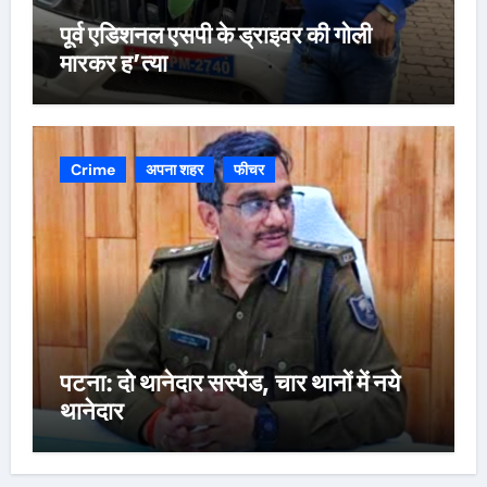
पूर्व एडिशनल एसपी के ड्राइवर की गोली
मारकर ह’त्या
Crime
अपना शहर
फीचर
पटना: दो थानेदार सस्पेंड, चार थानों में नये
थानेदार