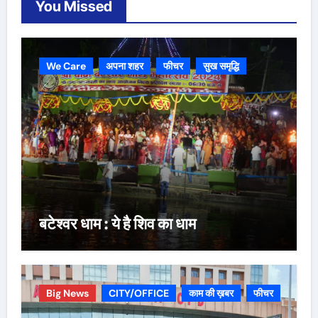
You Missed
We Care
अपना शहर
फीचर
सुख समृद्धि
बटेश्वर धाम : ये है शिव का धाम
Big News
CITY/OFFICE
काम की ख़बर
फीचर