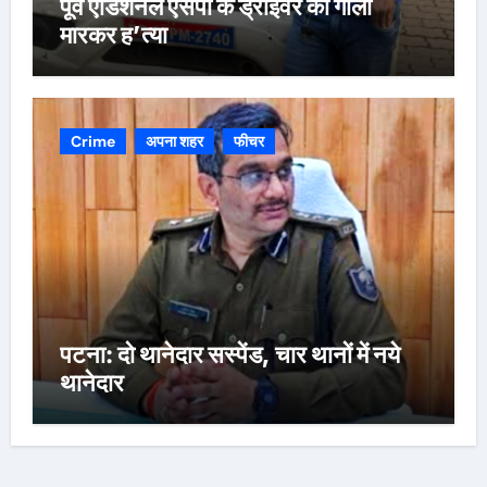
पूर्व एडिशनल एसपी के ड्राइवर की गोली
मारकर ह’त्या
Crime
अपना शहर
फीचर
पटना: दो थानेदार सस्पेंड, चार थानों में नये
थानेदार