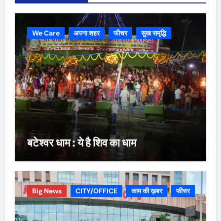
We Care
अपना शहर
फीचर
सुख समृद्धि
बटेश्वर धाम : ये है शिव का धाम
Big News
CITY/OFFICE
काम की ख़बर
फीचर