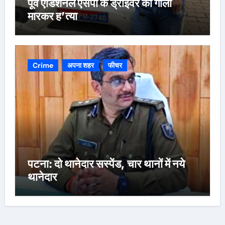
पूर्व एडिशनल एसपी के ड्राइवर की गोली
मारकर ह’त्या
Crime
अपना शहर
फीचर
पटना: दो थानेदार सस्पेंड, चार थानों में नये
थानेदार