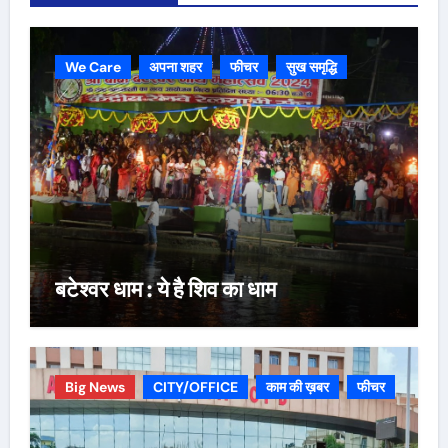
We Care
अपना शहर
फीचर
सुख समृद्धि
बटेश्वर धाम : ये है शिव का धाम
Big News
CITY/OFFICE
काम की ख़बर
फीचर