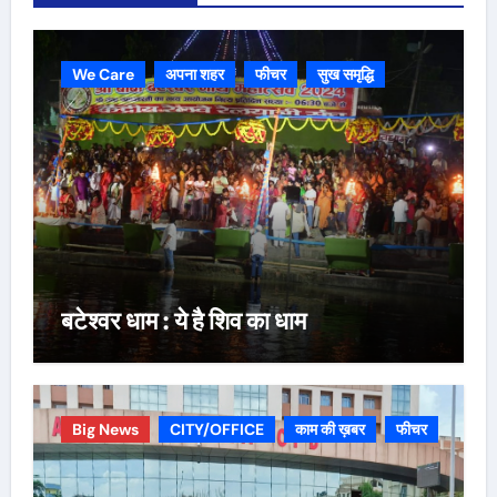
We Care
अपना शहर
फीचर
सुख समृद्धि
बटेश्वर धाम : ये है शिव का धाम
Big News
CITY/OFFICE
काम की ख़बर
फीचर