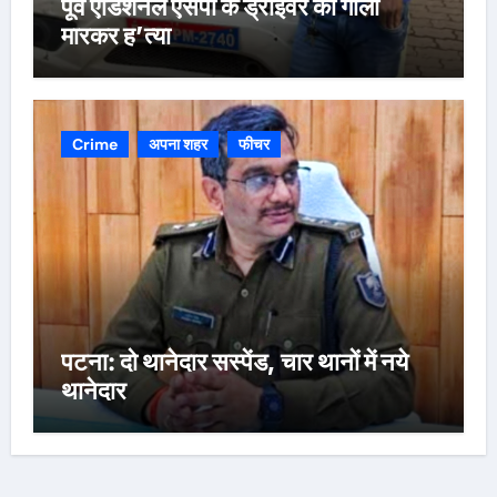
पूर्व एडिशनल एसपी के ड्राइवर की गोली
मारकर ह’त्या
Crime
अपना शहर
फीचर
पटना: दो थानेदार सस्पेंड, चार थानों में नये
थानेदार