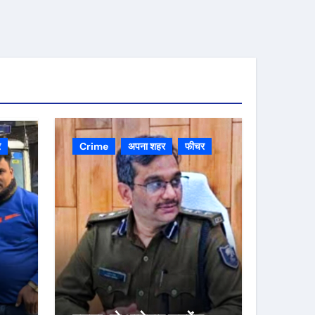
र
Crime
अपना शहर
फीचर