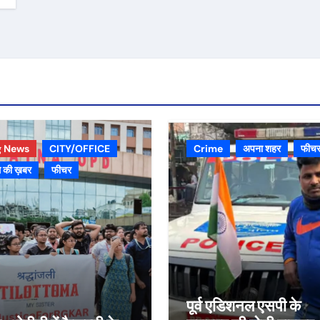
g News
CITY/OFFICE
Crime
अपना शहर
फीच
 की ख़बर
फीचर
पूर्व एडिशनल एसपी के