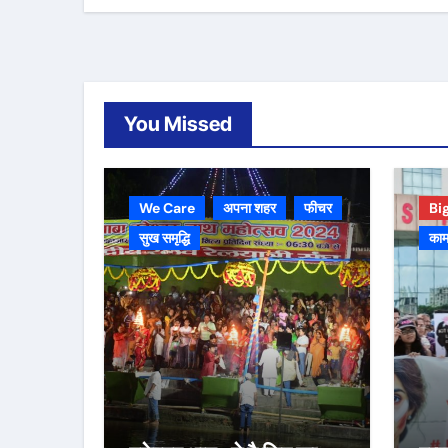
You Missed
We Care
अपना शहर
फीचर
Bi
सुख समृद्धि
काम