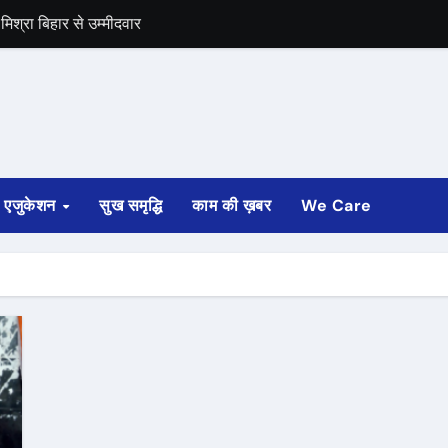
िश्रा बिहार से उम्मीदवार
समर्थन
एजुकेशन
सुख समृद्धि
काम की ख़बर
We Care