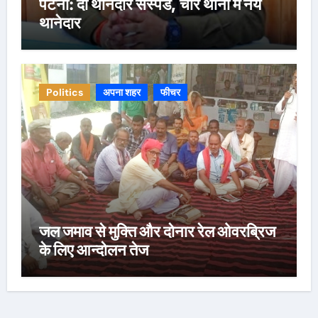
पटना: दो थानेदार सस्पेंड, चार थानों में नये
थानेदार
Politics
अपना शहर
फीचर
जल जमाव से मुक्ति और दोनार रेल ओवरब्रिज
के लिए आन्दोलन तेज