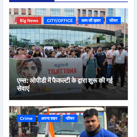
Big News
CITY/OFFICE
काम की ख़बर
फीचर
एम्स: ओपीडी में फैकल्टी के द्वारा शुरू की गई
सेवाएं
Crime
अपना शहर
फीचर