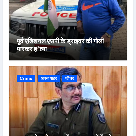
पूर्व एडिशनल एसपी के ड्राइवर की गोली
मारकर ह’त्या
Crime
अपना शहर
फीचर