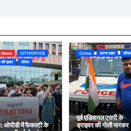
g News
CITY/OFFICE
Crime
अपना शहर
फीच
 की ख़बर
फीचर
पूर्व एडिशनल एसपी के
स: ओपीडी में फैकल्टी के
ड्राइवर की गोली मारकर