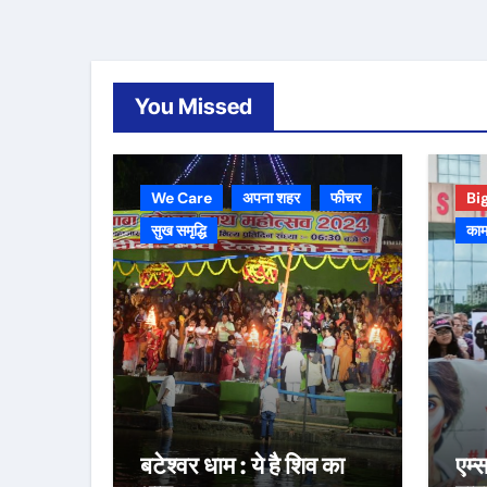
You Missed
We Care
अपना शहर
फीचर
Bi
सुख समृद्धि
काम
बटेश्वर धाम : ये है शिव का
एम्