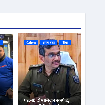
र
Crime
अपना शहर
फीचर
पटना: दो थानेदार सस्पेंड,