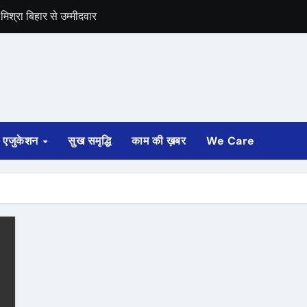
िश्रा बिहार से उम्मीदवार
समर्थन
एजुकेशन
सुख समृद्धि
काम की ख़बर
We Care