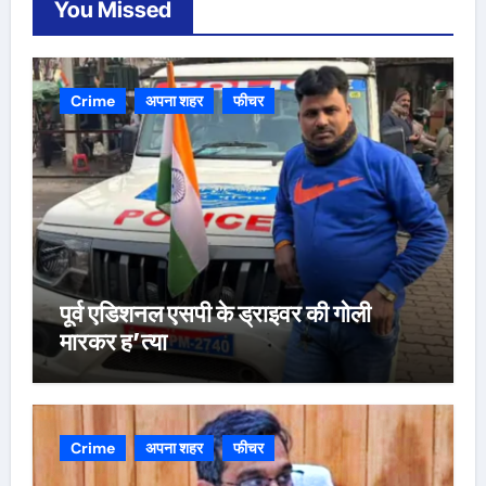
You Missed
Crime
अपना शहर
फीचर
पूर्व एडिशनल एसपी के ड्राइवर की गोली
मारकर ह’त्या
Crime
अपना शहर
फीचर