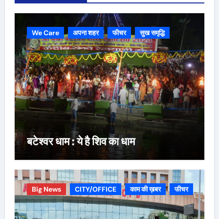
We Care
अपना शहर
फीचर
सुख समृद्धि
बटेश्वर धाम : ये है शिव का धाम
Big News
CITY/OFFICE
काम की ख़बर
फीचर