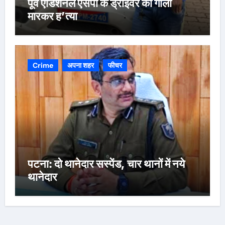
पूर्व एडिशनल एसपी के ड्राइवर की गोली
मारकर ह’त्या
Crime
अपना शहर
फीचर
पटना: दो थानेदार सस्पेंड, चार थानों में नये
थानेदार