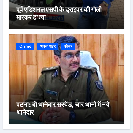
पूर्व एडिशनल एसपी के ड्राइवर की गोली
मारकर ह’त्या
Crime
अपना शहर
फीचर
पटना: दो थानेदार सस्पेंड, चार थानों में नये
थानेदार