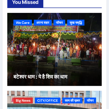
You Missed
We Care
अपना शहर
फीचर
सुख समृद्धि
बटेश्वर धाम : ये है शिव का धाम
Big News
CITY/OFFICE
काम की ख़बर
फीचर