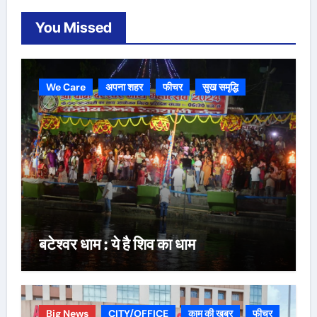
You Missed
We Care
अपना शहर
फीचर
सुख समृद्धि
बटेश्वर धाम : ये है शिव का धाम
Big News
CITY/OFFICE
काम की ख़बर
फीचर