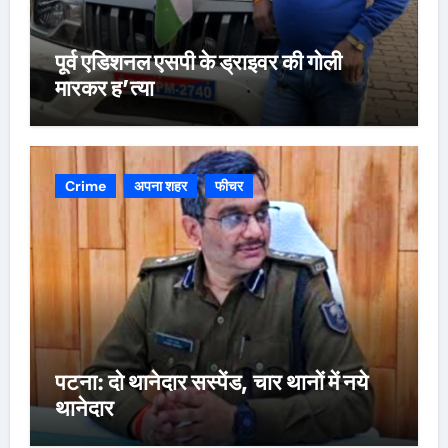
पूर्व एडिशनल एसपी के ड्राइवर की गोली
मारकर ह’त्या
Crime
अपना शहर
फीचर
पटना: दो थानेदार सस्पेंड, चार थानों में नये
थानेदार