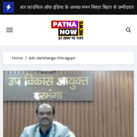
Skip
बार काउंसिल ऑफ इंडिया के अध्यक्ष मनन मिश्रा बिहार से उम्मीदवार
to
content
भीम सेना का भारत बंद, राजद का बंद को समर्थन
Home
ddc darbhanga chitragupt