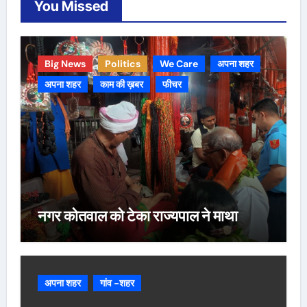
You Missed
Big News
Politics
We Care
अपना शहर
अपना शहर
काम की ख़बर
फीचर
नगर कोतवाल को टेका राज्यपाल ने माथा
अपना शहर
गांव -शहर