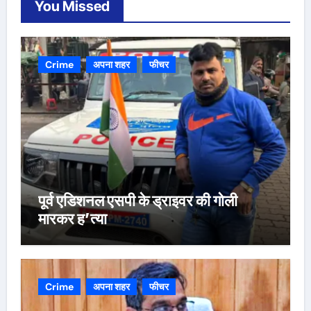
You Missed
Crime
अपना शहर
फीचर
पूर्व एडिशनल एसपी के ड्राइवर की गोली
मारकर ह’त्या
Crime
अपना शहर
फीचर