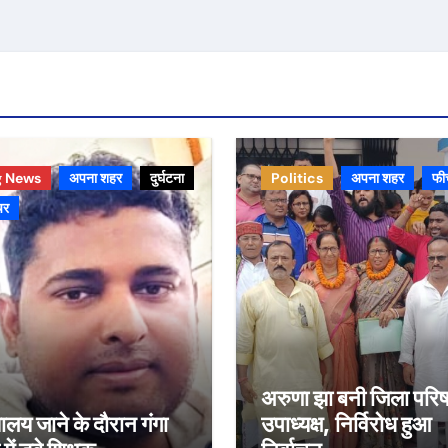
g News
अपना शहर
दुर्घटना
Politics
अपना शहर
फी
चर
अरुणा झा बनी जिला परि
्यालय जाने के दौरान गंगा
उपाध्यक्ष, निर्विरोध हुआ