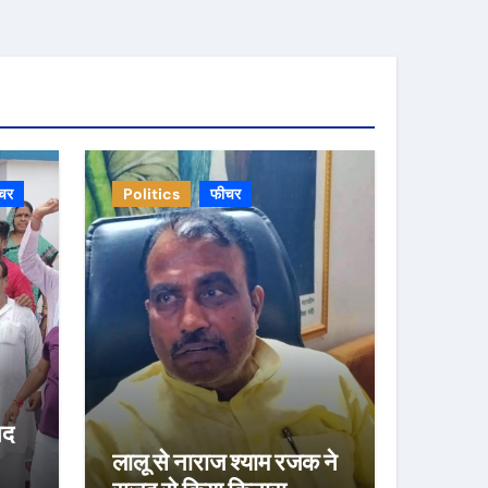
चर
Politics
फीचर
षद
लालू से नाराज श्याम रजक ने