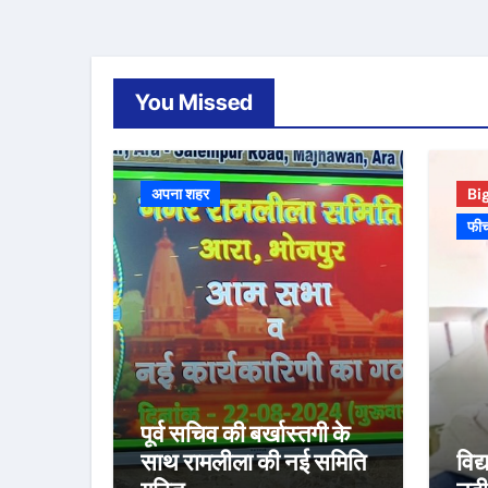
You Missed
अपना शहर
Bi
फी
पूर्व सचिव की बर्खास्तगी के
साथ रामलीला की नई समिति
विद