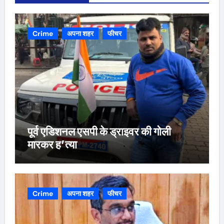
Crime
अपना शहर
फीचर
पूर्व एडिशनल एसपी के ड्राइवर की गोली
मारकर ह’त्या
Crime
अपना शहर
फीचर