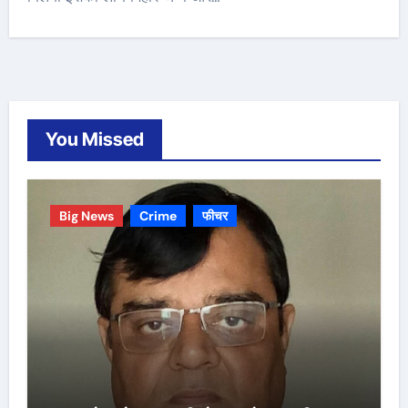
You Missed
Big News
Crime
फीचर