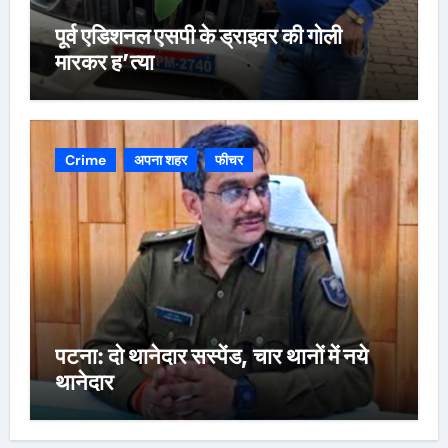
पूर्व एडिशनल एसपी के ड्राइवर की गोली
मारकर ह’त्या
Crime
अपना शहर
फीचर
पटना: दो थानेदार सस्पेंड, चार थानों में नये
थानेदार