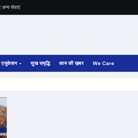
अन्य सेवाएं
में भी चुनाव की घोषणा
 ट्रेन पटरी से उतरी
ी
एजुकेशन
सुख समृद्धि
काम की ख़बर
We Care
्ता साफ
ोड़ रुपए मंजूर किए
अगस्त तक होगी