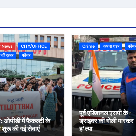
g News
CITY/OFFICE
Crime
अपना शहर
फीच
 की ख़बर
फीचर
पूर्व एडिशनल एसपी के
स: ओपीडी में फैकल्टी के
ड्राइवर की गोली मारकर
रा शुरू की गई सेवाएं
ह’त्या