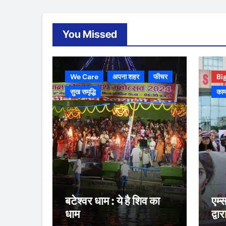
You Missed
We Care
अपना शहर
फीचर
Bi
सुख समृद्धि
काम
बटेश्वर धाम : ये है शिव का
एम्
धाम
द्वा