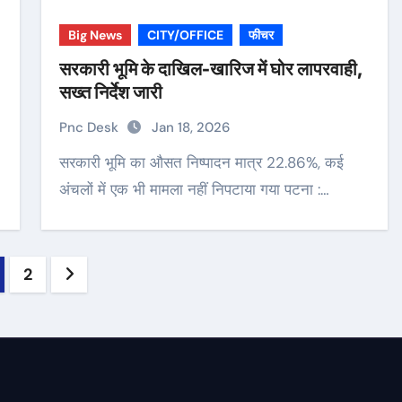
Big News
CITY/OFFICE
फीचर
सरकारी भूमि के दाखिल-खारिज में घोर लापरवाही,
सख्त निर्देश जारी
Pnc Desk
Jan 18, 2026
सरकारी भूमि का औसत निष्पादन मात्र 22.86%, कई
अंचलों में एक भी मामला नहीं निपटाया गया पटना :…
sts
2
gination