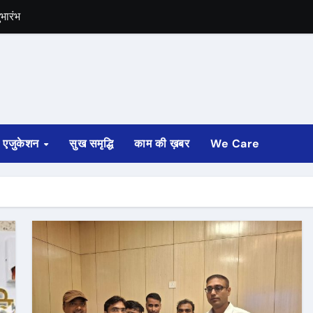
े पर्यटक
े नामांकन
एजुकेशन
सुख समृद्धि
काम की ख़बर
We Care