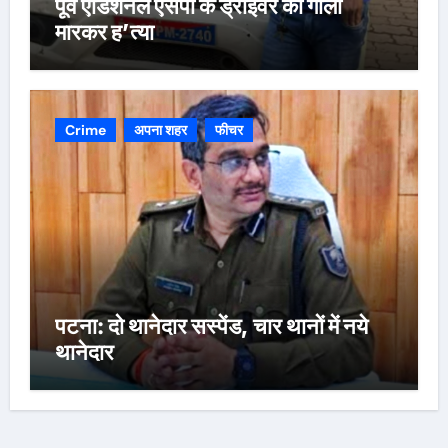
पूर्व एडिशनल एसपी के ड्राइवर की गोली
मारकर ह’त्या
Crime
अपना शहर
फीचर
पटना: दो थानेदार सस्पेंड, चार थानों में नये
थानेदार