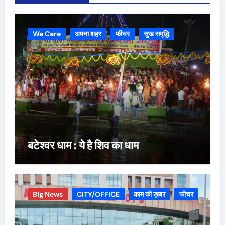
We Care
अपना शहर
फीचर
सुख समृद्धि
बटेश्वर धाम : ये है शिव का धाम
Big News
CITY/OFFICE
काम की ख़बर
फीचर