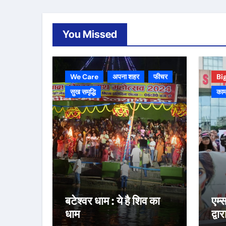
You Missed
We Care
अपना शहर
फीचर
Bi
सुख समृद्धि
काम
बटेश्वर धाम : ये है शिव का
एम्
धाम
द्वा