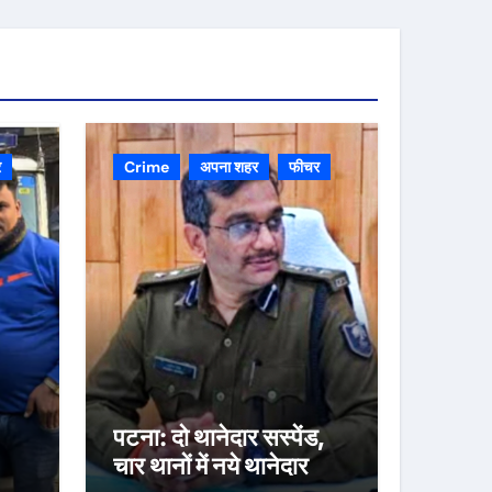
र
Crime
अपना शहर
फीचर
पटना: दो थानेदार सस्पेंड,
चार थानों में नये थानेदार