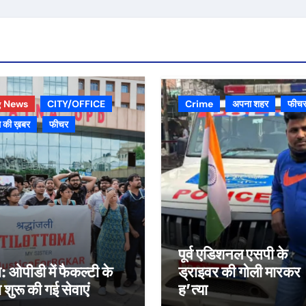
g News
CITY/OFFICE
Crime
अपना शहर
फीच
 की ख़बर
फीचर
पूर्व एडिशनल एसपी के
स: ओपीडी में फैकल्टी के
ड्राइवर की गोली मारकर
रा शुरू की गई सेवाएं
ह’त्या