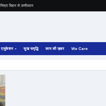
िश्रा बिहार से उम्मीदवार
समर्थन
एजुकेशन
सुख समृद्धि
काम की ख़बर
We Care