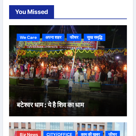
You Missed
We Care
अपना शहर
फीचर
सुख समृद्धि
बटेश्वर धाम : ये है शिव का धाम
Big News
CITY/OFFICE
काम की ख़बर
फीचर