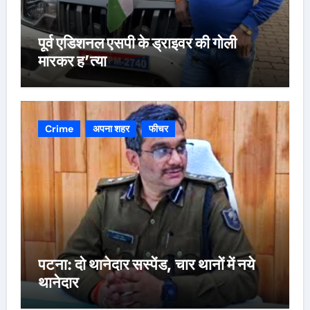
पूर्व एडिशनल एसपी के ड्राइवर की गोली
मारकर ह’त्या
Crime
अपना शहर
फीचर
पटना: दो थानेदार सस्पेंड, चार थानों में नये
थानेदार