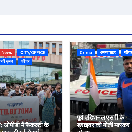
g News
CITY/OFFICE
Crime
अपना शहर
फीच
 की ख़बर
फीचर
पूर्व एडिशनल एसपी के
स: ओपीडी में फैकल्टी के
ड्राइवर की गोली मारकर