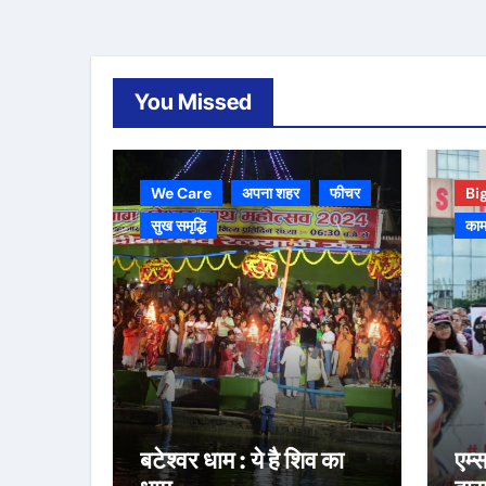
You Missed
We Care
अपना शहर
फीचर
Bi
सुख समृद्धि
काम
बटेश्वर धाम : ये है शिव का
एम्