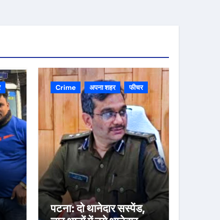
र
Crime
अपना शहर
फीचर
पटना: दो थानेदार सस्पेंड,