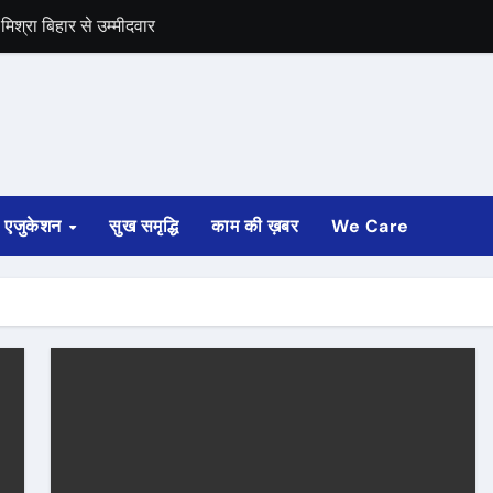
िश्रा बिहार से उम्मीदवार
समर्थन
एजुकेशन
सुख समृद्धि
काम की ख़बर
We Care