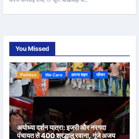
करेगी कार्रवाई रांची, 17 जून. धोखाधड़ी के…
You Missed
Politics
We Care
अपना शहर
फीचर
अयोध्या दर्शन यात्रा: इजरी और नरगदा
पंचायत से 400 श्रद्धालु रवाना, गूंजे अजय