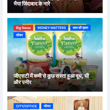
भैया जिंदाबाद के नारे
Big News
MONEY MATTERS
काम की ख़बर
फीचर
जीएसटी में कमी से कुछ सस्ता हुआ दूध, घी
और पनीर
CITY/OFFICE
फीचर