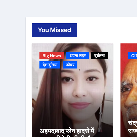
You Missed
Big News
अपना शहर
दुर्घटना
CI
देश दुनिया
फीचर
चंद
अहमदाबाद प्लेन हादसे में
राज्