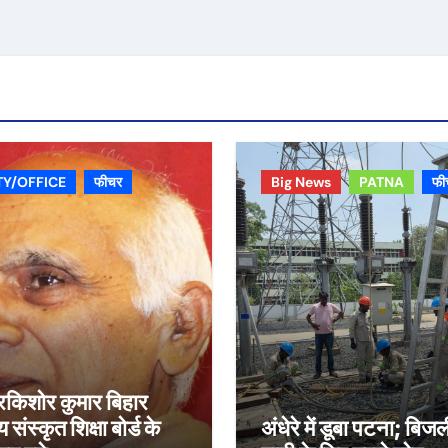
TY/OFFICE
फीचर
Big News
PATNA
फी
्रकिशोर कुमार बिहार
य संस्कृत शिक्षा बोर्ड के
अंधेरे में डूबा पटना; बिज