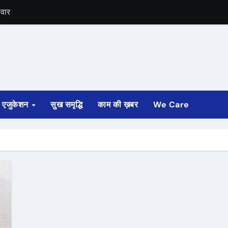
सवार
भी निधन
ार्य- DGCA
एजुकेशन
सुख समृद्धि
काम की ख़बर
We Care