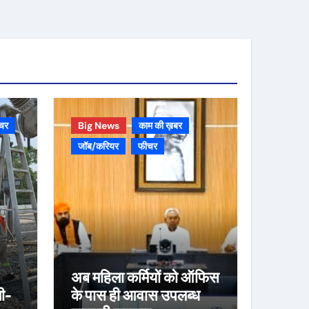
चर
Big News
काम की ख़बर
जॉब/करियर
फीचर
अब महिला कर्मियों को ऑफिस
ली-
के पास ही आवास उपलब्ध