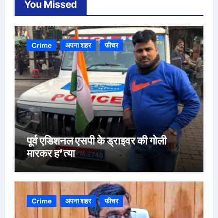
You Missed
Crime
अपना शहर
फीचर
पूर्व एडिशनल एसपी के ड्राइवर की गोली
मारकर ह’त्या
Crime
अपना शहर
फीचर