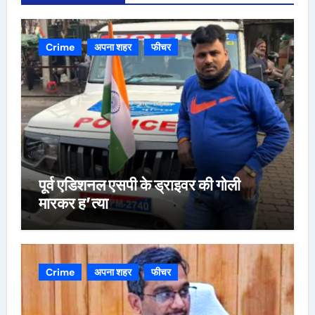
Crime
अपना शहर
फीचर
पूर्व एडिशनल एसपी के ड्राइवर की गोली
मारकर ह’त्या
Crime
अपना शहर
फीचर