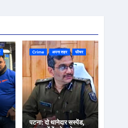
र
Crime
अपना शहर
फीचर
पटना: दो थानेदार सस्पेंड,