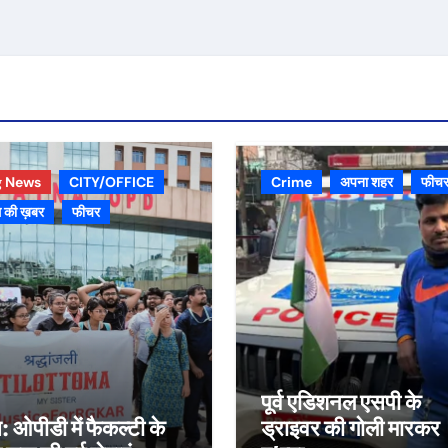
g News
CITY/OFFICE
Crime
अपना शहर
फीच
 की ख़बर
फीचर
पूर्व एडिशनल एसपी के
स: ओपीडी में फैकल्टी के
ड्राइवर की गोली मारकर