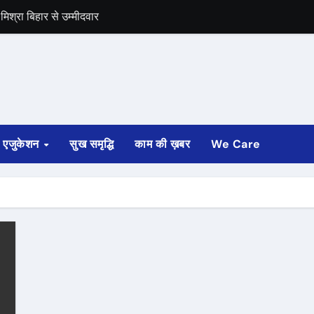
िश्रा बिहार से उम्मीदवार
समर्थन
एजुकेशन
सुख समृद्धि
काम की ख़बर
We Care