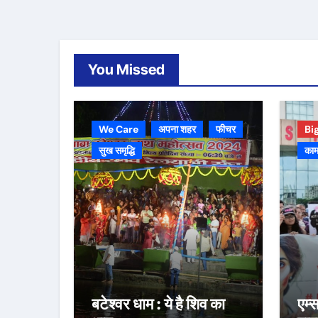
You Missed
We Care
अपना शहर
फीचर
Bi
सुख समृद्धि
काम
बटेश्वर धाम : ये है शिव का
एम्