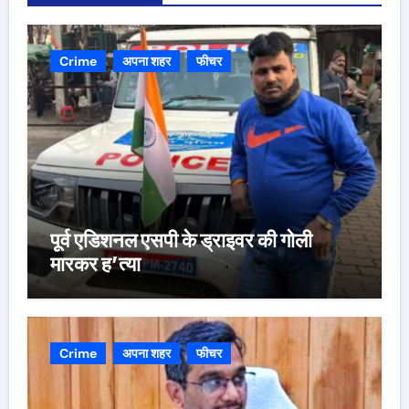
Crime
अपना शहर
फीचर
पूर्व एडिशनल एसपी के ड्राइवर की गोली
मारकर ह’त्या
Crime
अपना शहर
फीचर