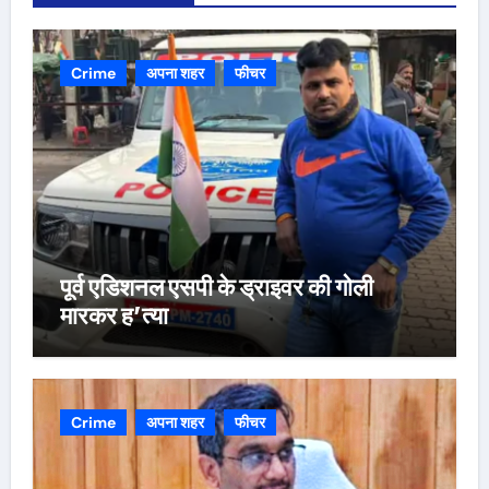
Crime
अपना शहर
फीचर
पूर्व एडिशनल एसपी के ड्राइवर की गोली
मारकर ह’त्या
Crime
अपना शहर
फीचर