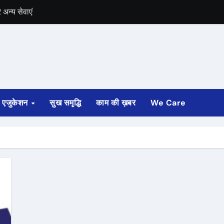
अन्य सेवाएं
में भी चुनाव की घोषणा
 ट्रेन पटरी से उतरी
ी
एजुकेशन
सुख समृद्धि
काम की ख़बर
We Care
्ता साफ
ोड़ रुपए मंजूर किए
अगस्त तक होगी