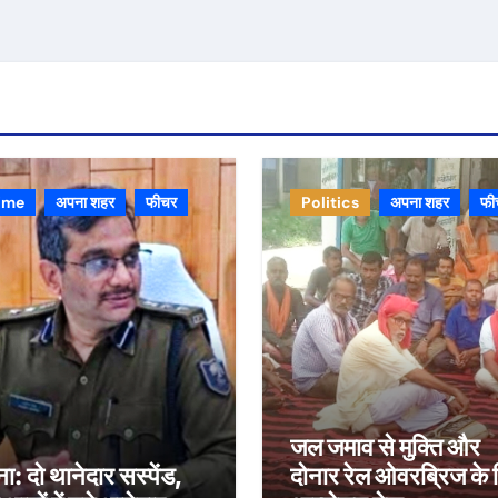
ime
अपना शहर
फीचर
Politics
अपना शहर
फी
जल जमाव से मुक्ति और
ा: दो थानेदार सस्पेंड,
दोनार रेल ओवरब्रिज के 