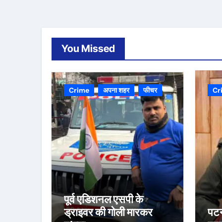
You Missed
Crime
अपना शहर
फीचर
Cr
पूर्व एडिशनल एसपी के
ड्राइवर की गोली मारकर
पटन