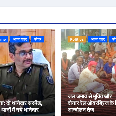
ime
अपना शहर
फीचर
Politics
अपना शहर
फी
जल जमाव से मुक्ति और
ा: दो थानेदार सस्पेंड,
दोनार रेल ओवरब्रिज के 
थानों में नये थानेदार
आन्दोलन तेज