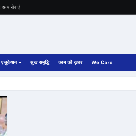
अन्य सेवाएं
में भी चुनाव की घोषणा
 ट्रेन पटरी से उतरी
ी
एजुकेशन
सुख समृद्धि
काम की ख़बर
We Care
्ता साफ
ोड़ रुपए मंजूर किए
अगस्त तक होगी