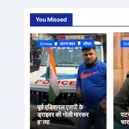
You Missed
Crime
अपना शहर
फीचर
Cr
पूर्व एडिशनल एसपी के
ड्राइवर की गोली मारकर
पटन
ह’त्या
चार 