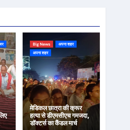
चर
Big News
अपना शहर
अपना शहर
मेडिकल छात्रा की क्रूर
लिए
हत्या से डीएमसीएच गमजदा,
डॉक्टर्स का कैंडल मार्च