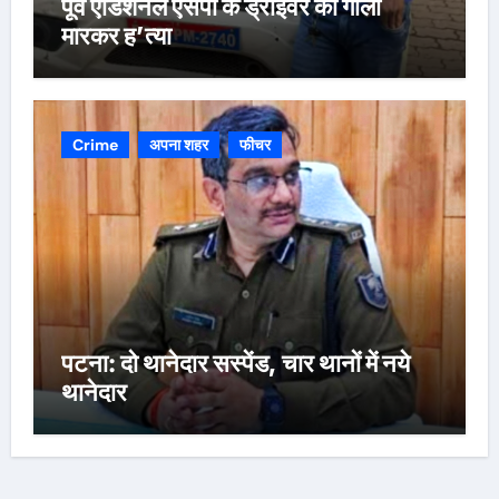
पूर्व एडिशनल एसपी के ड्राइवर की गोली
मारकर ह’त्या
Crime
अपना शहर
फीचर
पटना: दो थानेदार सस्पेंड, चार थानों में नये
थानेदार