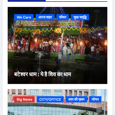
We Care
अपना शहर
फीचर
सुख समृद्धि
बटेश्वर धाम : ये है शिव का धाम
Big News
CITY/OFFICE
काम की ख़बर
फीचर