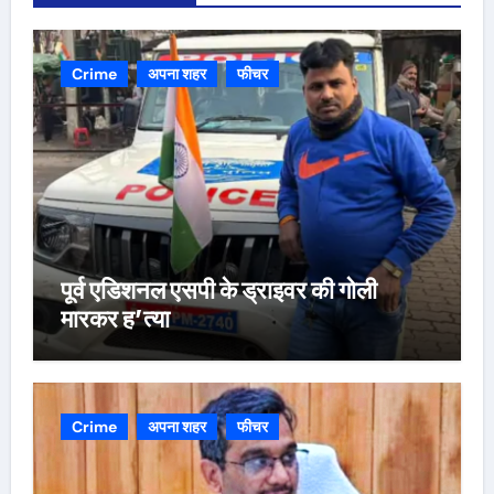
Crime
अपना शहर
फीचर
पूर्व एडिशनल एसपी के ड्राइवर की गोली
मारकर ह’त्या
Crime
अपना शहर
फीचर