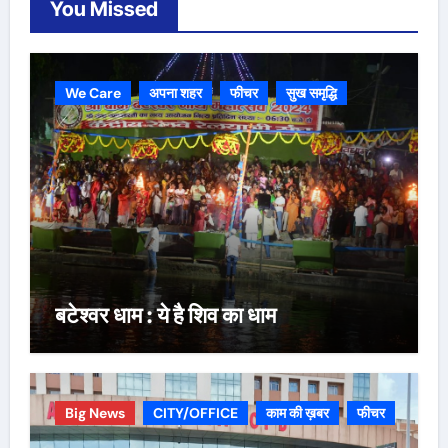
You Missed
We Care
अपना शहर
फीचर
सुख समृद्धि
बटेश्वर धाम : ये है शिव का धाम
Big News
CITY/OFFICE
काम की ख़बर
फीचर