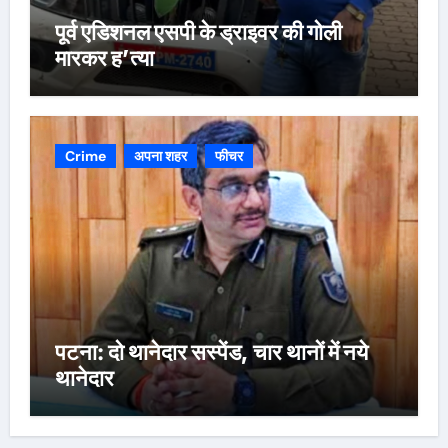
पूर्व एडिशनल एसपी के ड्राइवर की गोली
मारकर ह’त्या
Crime
अपना शहर
फीचर
पटना: दो थानेदार सस्पेंड, चार थानों में नये
थानेदार