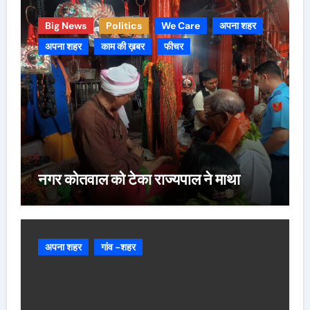
Big News
Politics
We Care
अपना शहर
अपना शहर
काम की ख़बर
फीचर
नगर कोतवाल को टेका राज्यपाल ने माथा
अपना शहर
गांव -शहर