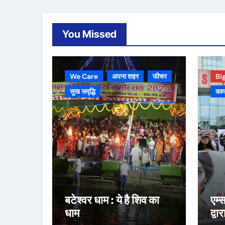
You Missed
We Care
अपना शहर
फीचर
Bi
सुख समृद्धि
काम
बटेश्वर धाम : ये है शिव का
एम्
धाम
द्वा