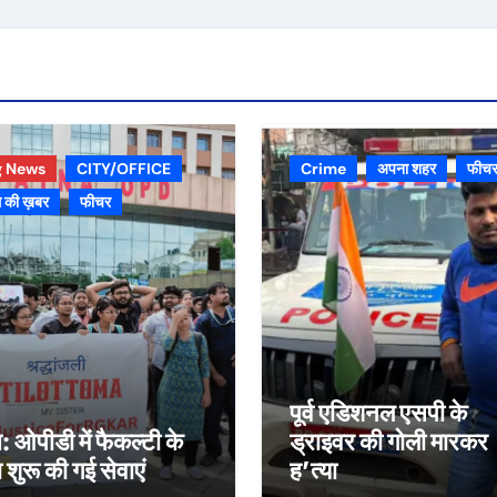
g News
CITY/OFFICE
Crime
अपना शहर
फीच
 की ख़बर
फीचर
पूर्व एडिशनल एसपी के
स: ओपीडी में फैकल्टी के
ड्राइवर की गोली मारकर
रा शुरू की गई सेवाएं
ह’त्या