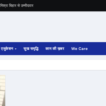
िश्रा बिहार से उम्मीदवार
समर्थन
एजुकेशन
सुख समृद्धि
काम की ख़बर
We Care