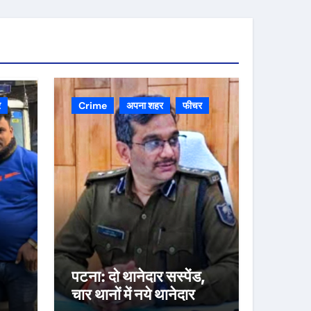
र
Crime
अपना शहर
फीचर
पटना: दो थानेदार सस्पेंड,
चार थानों में नये थानेदार