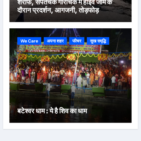
शरीफ, संपतचक गौरीचक में हाइवे जाम के
दौरान प्रदर्शन, आगजनी, तोड़फोड़
We Care
अपना शहर
फीचर
सुख समृद्धि
बटेश्वर धाम : ये है शिव का धाम