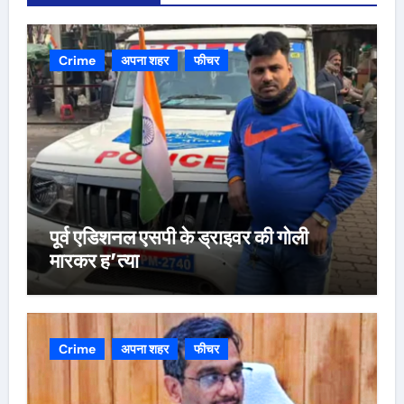
Crime
अपना शहर
फीचर
पूर्व एडिशनल एसपी के ड्राइवर की गोली
मारकर ह’त्या
Crime
अपना शहर
फीचर