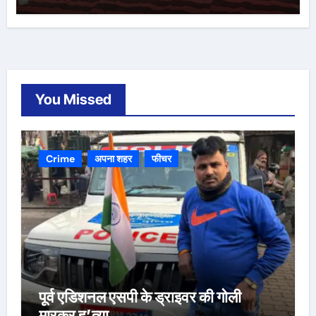
You Missed
Crime
अपना शहर
फीचर
पूर्व एडिशनल एसपी के ड्राइवर की गोली
मारकर ह’त्या