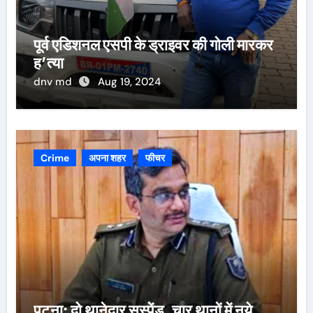
पूर्व एडिशनल एसपी के ड्राइवर की गोली मारकर
ह’त्या
dnv md
Aug 19, 2024
Crime
अपना शहर
फीचर
पटना: दो थानेदार सस्पेंड, चार थानों में नये