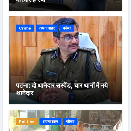
Crime
अपना शहर
फीचर
पटना: दो थानेदार सस्पेंड, चार थानों में नये
थानेदार
Politics
अपना शहर
फीचर