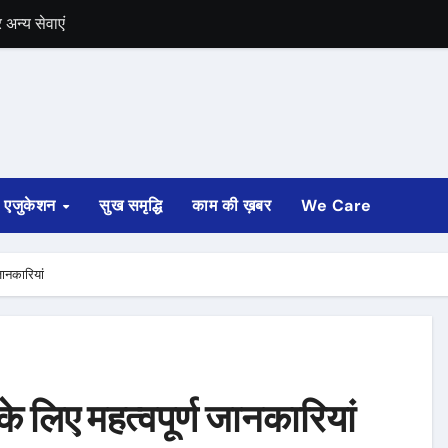
में भी चुनाव की घोषणा
 ट्रेन पटरी से उतरी
ी
्ता साफ
एजुकेशन
सुख समृद्धि
काम की ख़बर
We Care
ोड़ रुपए मंजूर किए
अगस्त तक होगी
जानकारियां
े लिए महत्वपूर्ण जानकारियां