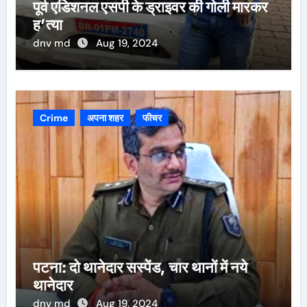
पूर्व एडिशनल एसपी के ड्राइवर की गोली मारकर
ह’त्या
dnv md
Aug 19, 2024
Crime
अपना शहर
फीचर
पटना: दो थानेदार सस्पेंड, चार थानों में नये
थानेदार
dnv md
Aug 19, 2024