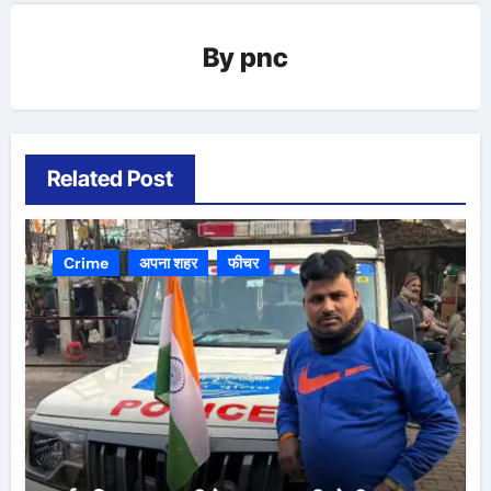
By
pnc
Related Post
Crime
अपना शहर
फीचर