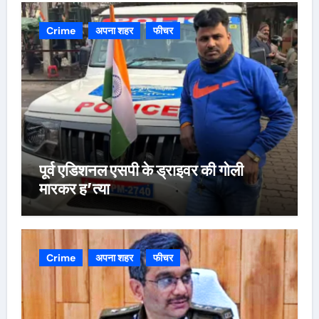
Crime
अपना शहर
फीचर
पूर्व एडिशनल एसपी के ड्राइवर की गोली
मारकर ह’त्या
Crime
अपना शहर
फीचर