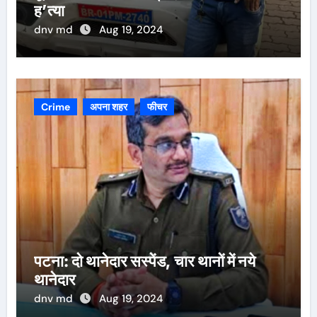
ह’त्या
dnv md
Aug 19, 2024
Crime
अपना शहर
फीचर
पटना: दो थानेदार सस्पेंड, चार थानों में नये
थानेदार
dnv md
Aug 19, 2024