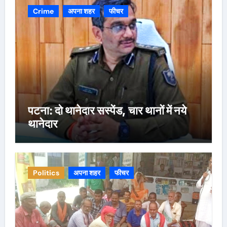
Crime
अपना शहर
फीचर
पटना: दो थानेदार सस्पेंड, चार थानों में नये
थानेदार
Politics
अपना शहर
फीचर