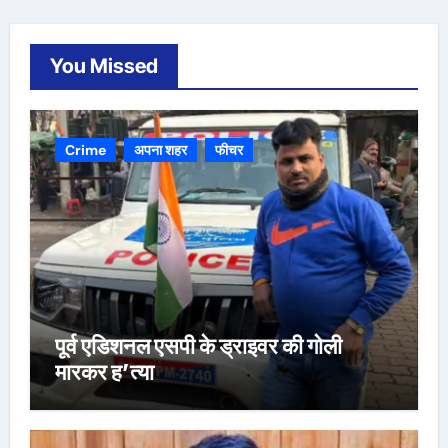
You Missed
Crime
अपना शहर
फीचर
पूर्व एडिशनल एसपी के ड्राइवर की गोली
मारकर ह’त्या