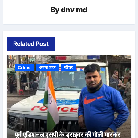
By
dnv md
Related Post
Crime
अपना शहर
फीचर
पूर्व एडिशनल एसपी के ड्राइवर की गोली मारकर