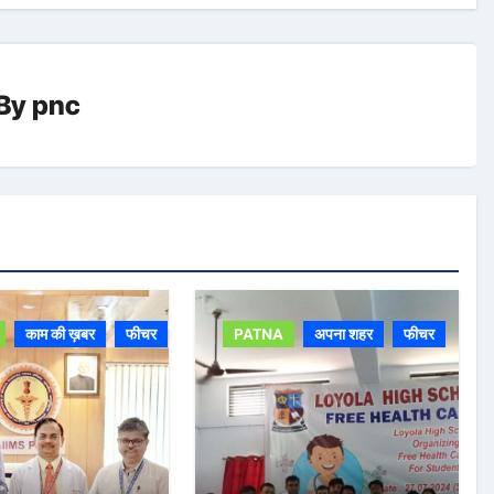
By
pnc
काम की ख़बर
फीचर
PATNA
अपना शहर
फीचर