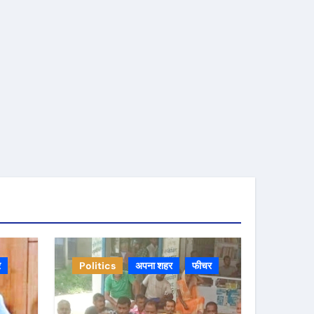
र
Politics
अपना शहर
फीचर