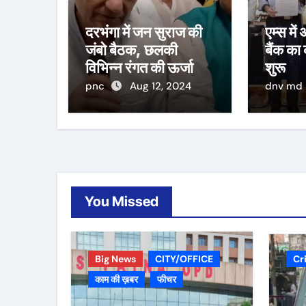
दरभंगा में जन सुराज की
एम्स में
जंबो बैठक, छलकी
बैंक का
विभिन्न रंगत की ऊर्जा
शुरू
pnc
Aug 12, 2024
dnv md
You Missed
Big News
CITY/OFFICE
Cr
काम की ख़बर
फीचर