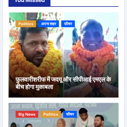
Politics
अपना शहर
फीचर
फुलवारीशरीफ में जदयू और सीपीआई एमएल के
बीच होगा मुकाबला
Big News
Politics
फीचर