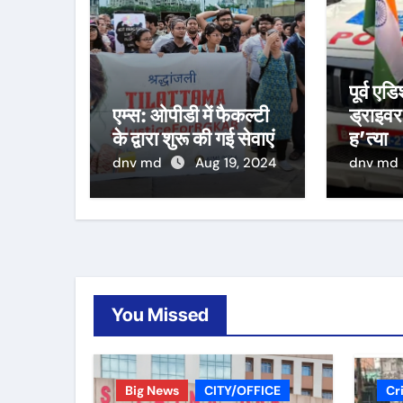
पूर्व ए
एम्स: ओपीडी में फैकल्टी
ड्राइवर
के द्वारा शुरू की गई सेवाएं
ह’त्या
dnv md
Aug 19, 2024
dnv md
You Missed
Big News
CITY/OFFICE
Cr