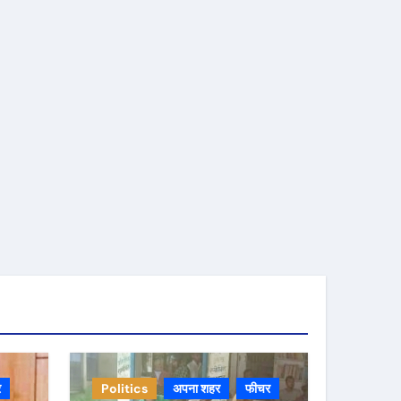
र
Politics
अपना शहर
फीचर