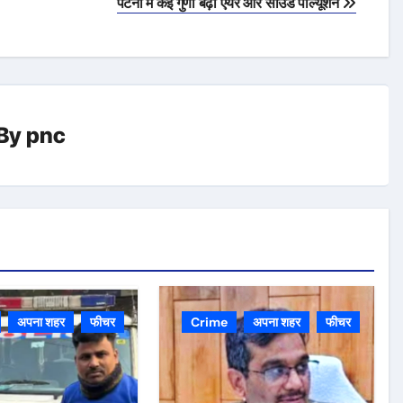
पटना में कई गुणा बढ़ा एयर और साउंड पॉल्यूशन
By
pnc
अपना शहर
फीचर
Crime
अपना शहर
फीचर