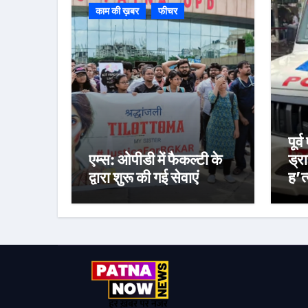
काम की ख़बर
फीचर
पूर
एम्स: ओपीडी में फैकल्टी के
ड्र
द्वारा शुरू की गई सेवाएं
ह’त्