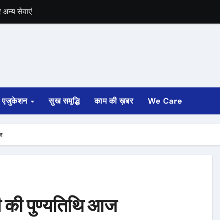
में भी चुनाव की घोषणा
 ट्रेन पटरी से उतरी
ी
्ता साफ
एजुकेशन
सुख समृद्धि
काम की ख़बर
We Care
ोड़ रुपए मंजूर किए
अगस्त तक होगी
आज
ांधी की पुण्यतिथि आज