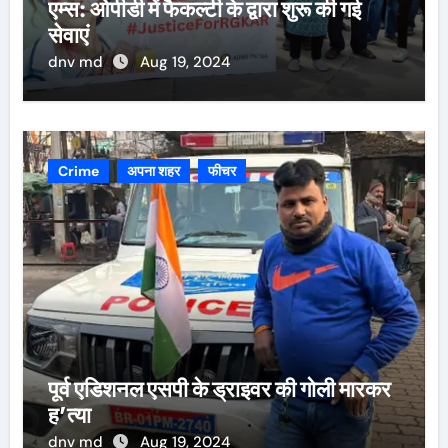
एम्स: ओपीडी में फैकल्टी के द्वारा शुरू की गई
सेवाएं
dnv md
Aug 19, 2024
Crime
अपना शहर
फीचर
पूर्व एडिशनल एसपी के ड्राइवर की गोली मारकर
ह’त्या
dnv md
Aug 19, 2024