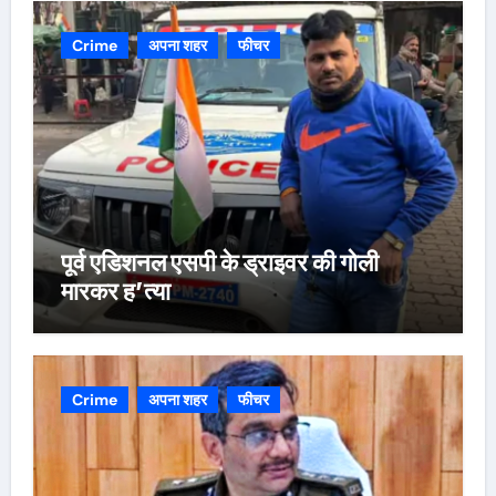
Crime
अपना शहर
फीचर
पूर्व एडिशनल एसपी के ड्राइवर की गोली
मारकर ह’त्या
Crime
अपना शहर
फीचर