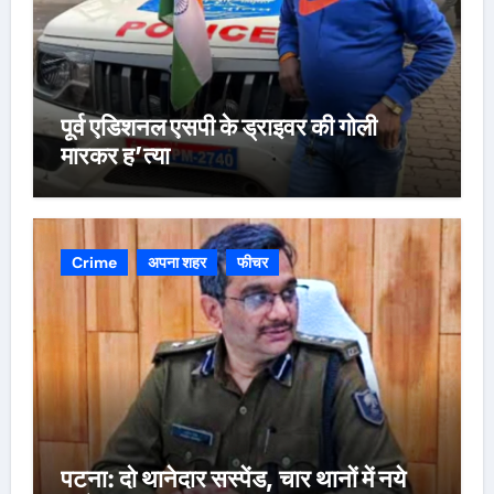
पूर्व एडिशनल एसपी के ड्राइवर की गोली
मारकर ह’त्या
Crime
अपना शहर
फीचर
पटना: दो थानेदार सस्पेंड, चार थानों में नये