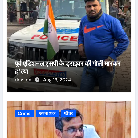
पूर्व एडिशनल एसपी के ड्राइवर की गोली मारकर
ह’त्या
dnv md
Aug 19, 2024
Crime
अपना शहर
फीचर