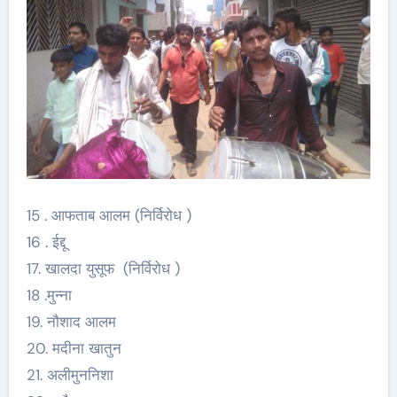
15 . आफताब आलम (निर्विरोध )
16 . ईद्दू
17. खालदा युसूफ (निर्विरोध )
18 .मुन्ना
19. नौशाद आलम
20. मदीना खातुन
21. अलीमुननिशा