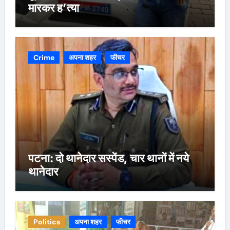
मारकर ह’त्या
Crime
अपना शहर
फीचर
पटना: दो थानेदार सस्पेंड, चार थानों में नये
थानेदार
Politics
अपना शहर
फीचर