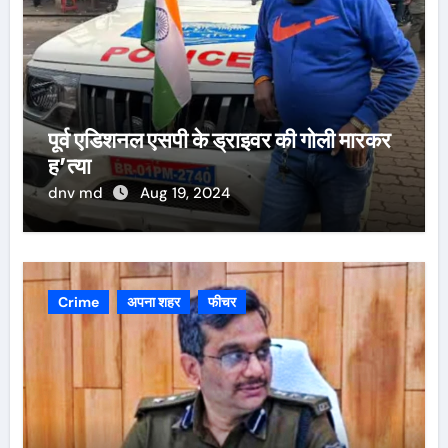
पूर्व एडिशनल एसपी के ड्राइवर की गोली मारकर
ह’त्या
dnv md
Aug 19, 2024
Crime
अपना शहर
फीचर