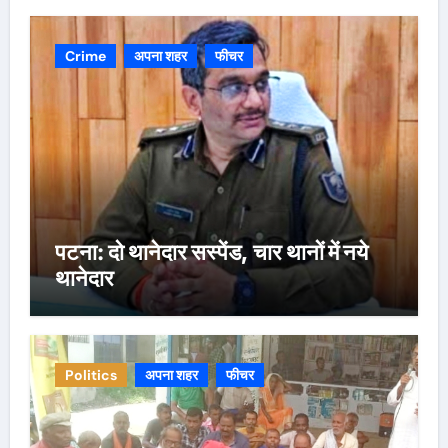
Crime
अपना शहर
फीचर
पटना: दो थानेदार सस्पेंड, चार थानों में नये
थानेदार
Politics
अपना शहर
फीचर