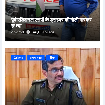
पूर्व एडिशनल एसपी के ड्राइवर की गोली मारकर
ह’त्या
dnv md
Aug 19, 2024
Crime
अपना शहर
फीचर