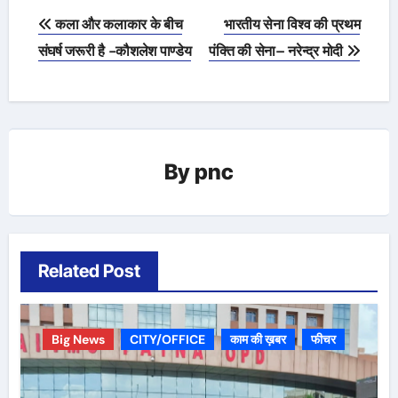
Post
कला और कलाकार के बीच
भारतीय सेना विश्व की प्रथम
navigation
संघर्ष जरूरी है -कौशलेश पाण्डेय
पंक्ति की सेना– नरेन्द्र मोदी
By
pnc
Related Post
Big News
CITY/OFFICE
काम की ख़बर
फीचर